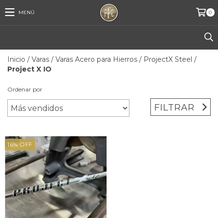
MENÚ
0
Inicio
/
Varas
/
Varas Acero para Hierros
/
ProjectX Steel
/
Project X IO
Ordenar por
FILTRAR
16
%
OFF